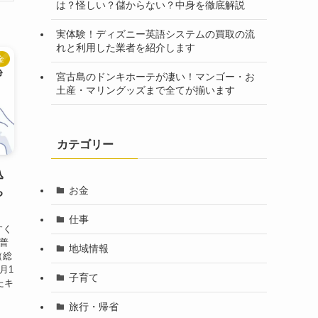
は？怪しい？儲からない？中身を徹底解説
実体験！ディズニー英語システムの買取の流
れと利用した業者を紹介します
金
宮古島のドンキホーテが凄い！マンゴー・お
土産・マリングッズまで全てが揃います
カテゴリー
込
お金
ち
仕事
すく
普
地域情報
（総
月1
子育て
たキ
旅行・帰省