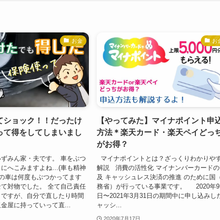
お金
お
てショック！！だったけ
【やってみた】マイナポイント申
って得をしてしまいまし
方法＊楽天カード・楽天ペイどっ
がお得？
ずみん家・夫です。 車をぶつ
マイナポイントとは？ざっくりわかりや
にへこみますよね…(車も精神
解説 消費の活性化 マイナンバーカードの
家の車は何度もぶつかってます
及 キャッシュレス決済の推進 のために国
て対物でした。 全て自己責任
務省）が行っている事業です。 2020年9
クですが、自分で直したり時間
日〜2021年3月31日の期間中に申し込みし
金屋に持っていって直...
ャッシ...
2020年7月17日