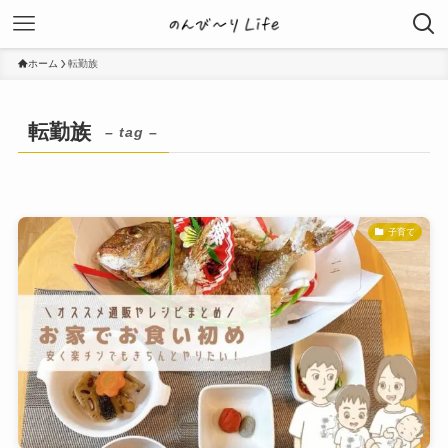
ホーム
転勤族
転勤族
– tag –
子育て